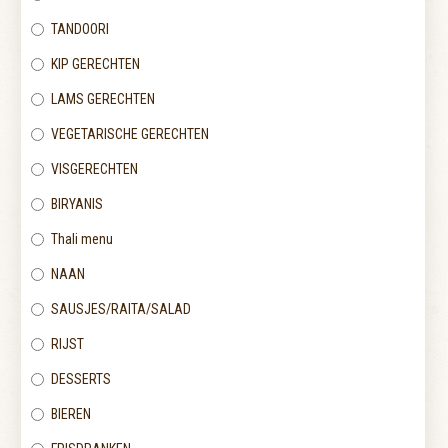
TANDOORI
KIP GERECHTEN
LAMS GERECHTEN
VEGETARISCHE GERECHTEN
VISGERECHTEN
BIRYANIS
Thali menu
NAAN
SAUSJES/RAITA/SALAD
RIJST
DESSERTS
BIEREN