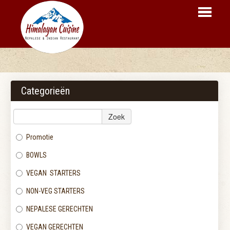
HOME
BESTELLEN
Categorieën
MENU
Zoek
RESERVEER
Promotie
LOGIN
BOWLS
CONTACT
VEGAN STARTERS
NON-VEG STARTERS
NEPALESE GERECHTEN
VEGAN GERECHTEN