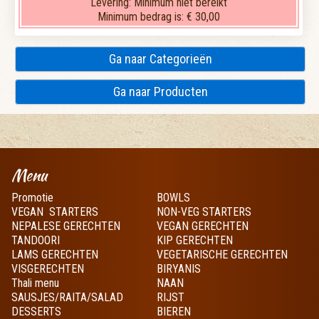
Levering:
Minimum niet bereikt
Minimum bedrag is:
€ 30,00
Ga naar Categorieën
Ga naar Producten
Menu
Promotie
BOWLS
VEGAN STARTERS
NON-VEG STARTERS
NEPALESE GERECHTEN
VEGAN GERECHTEN
TANDOORI
KIP GERECHTEN
LAMS GERECHTEN
VEGETARISCHE GERECHTEN
VISGERECHTEN
BIRYANIS
Thali menu
NAAN
SAUSJES/RAITA/SALAD
RIJST
DESSERTS
BIEREN