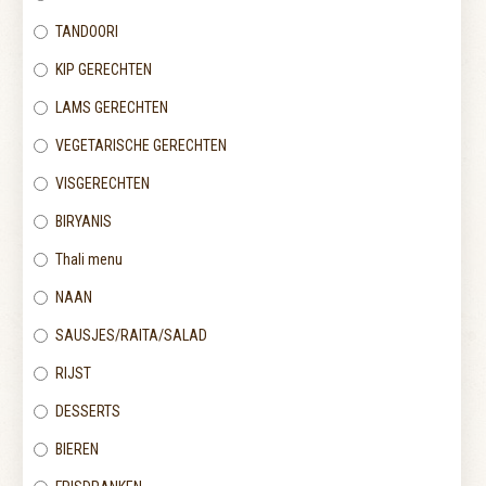
TANDOORI
KIP GERECHTEN
LAMS GERECHTEN
VEGETARISCHE GERECHTEN
VISGERECHTEN
BIRYANIS
Thali menu
NAAN
SAUSJES/RAITA/SALAD
RIJST
DESSERTS
BIEREN